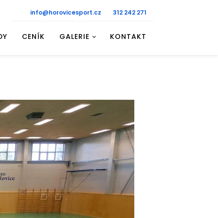
info@horovicesport.cz
312 242 271
DY
CENÍK
GALERIE
KONTAKT