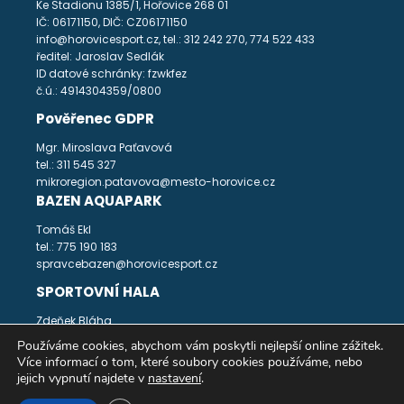
Ke Stadionu 1385/1, Hořovice 268 01
IČ: 06171150, DIČ: CZ06171150
info@horovicesport.cz, tel.: 312 242 270, 774 522 433
ředitel: Jaroslav Sedlák
ID datové schránky: fzwkfez
č.ú.: 4914304359/0800
Pověřenec GDPR
Mgr. Miroslava Paťavová
tel.: 311 545 327
mikroregion.patavova@mesto-horovice.cz
BAZEN AQUAPARK
Tomáš Ekl
tel.: 775 190 183
spravcebazen@horovicesport.cz
SPORTOVNÍ HALA
Zdeňek Bláha
tel.: 312 242 271
Používáme cookies, abychom vám poskytli nejlepší online zážitek.
spravcehala@horovicesport.cz
Více informací o tom, které soubory cookies používáme, nebo
jejich vypnutí najdete v
nastavení
.
Prohlášení o přístupnosti