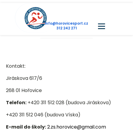
info@horovicesport.cz
312 242 271
Kontakt:
Jiráskova 617/6
268 01 Hořovice
Telefon:
+420 311 512 028 (budova Jiráskova)
+420 311 512 046 (budova Víska)
E-mail do školy:
2.zs.horovice@gmail.com