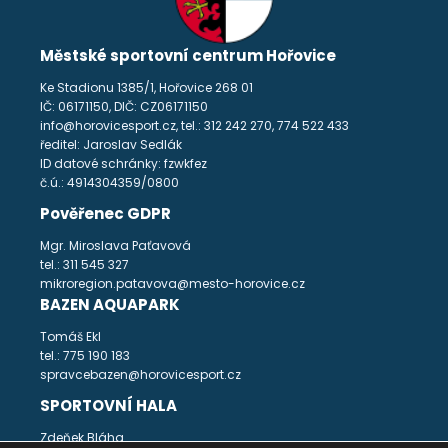
Městské sportovní centrum Hořovice
Ke Stadionu 1385/1, Hořovice 268 01
IČ: 06171150, DIČ: CZ06171150
info@horovicesport.cz, tel.: 312 242 270, 774 522 433
ředitel: Jaroslav Sedlák
ID datové schránky: fzwkfez
č.ú.: 4914304359/0800
Pověřenec GDPR
Mgr. Miroslava Paťavová
tel.: 311 545 327
mikroregion.patavova@mesto-horovice.cz
BAZEN AQUAPARK
Tomáš Ekl
tel.: 775 190 183
spravcebazen@horovicesport.cz
SPORTOVNÍ HALA
Zdeňek Bláha