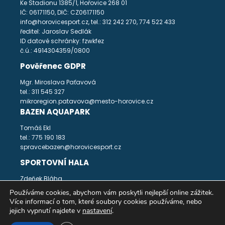
Ke Stadionu 1385/1, Hořovice 268 01
IČ: 06171150, DIČ: CZ06171150
info@horovicesport.cz, tel.: 312 242 270, 774 522 433
ředitel: Jaroslav Sedlák
ID datové schránky: fzwkfez
č.ú.: 4914304359/0800
Pověřenec GDPR
Mgr. Miroslava Paťavová
tel.: 311 545 327
mikroregion.patavova@mesto-horovice.cz
BAZEN AQUAPARK
Tomáš Ekl
tel.: 775 190 183
spravcebazen@horovicesport.cz
SPORTOVNÍ HALA
Zdeňek Bláha
tel.: 312 242 271
Používáme cookies, abychom vám poskytli nejlepší online zážitek.
spravcehala@horovicesport.cz
Více informací o tom, které soubory cookies používáme, nebo
jejich vypnutí najdete v
nastavení
.
Prohlášení o přístupnosti