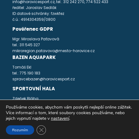
info@horovicesport.cz, tel.: 312 242 270, 774 522 433
ředitel: Jaroslav Sedlák
ID datové schránky: fzwkfez
č.ú.: 4914304359/0800
Pověřenec GDPR
Mgr. Miroslava Paťavová
tel.: 311 545 327
mikroregion.patavova@mesto-horovice.cz
BAZEN AQUAPARK
Tomáš Ekl
tel.: 775 190 183
spravcebazen@horovicesport.cz
SPORTOVNÍ HALA
Zdeňek Bláha
tel.: 312 242 271
Používáme cookies, abychom vám poskytli nejlepší online zážitek.
spravcehala@horovicesport.cz
Více informací o tom, které soubory cookies používáme, nebo
jejich vypnutí najdete v
nastavení
.
Prohlášení o přístupnosti
Zavřít banner souborů cookie GDPR
Rozumím
MSC Hořovice 2024 - vyrobil
totweb.cz
- podpora(@)totweb.cz